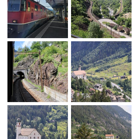
20260607090918-00
20260607101949-00