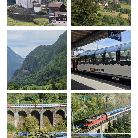
20260607103300-00
20260607110152-00
20260607110504-00
20260607110800-00