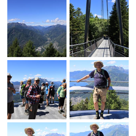
20260605112917-00.jpg
20260605114611-00.jpg
20260605114645-00.jpg
20260605114943-00.jpg