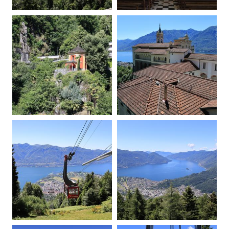
20260605105921-00.jpg
20260605110024-00.jpg
20260605110411-00.jpg
20260605110927-00.jpg