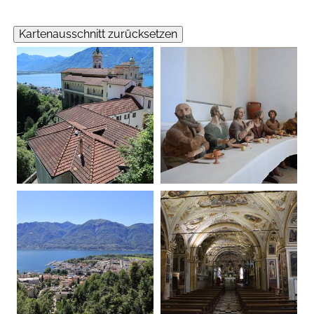
Kartenausschnitt zurücksetzen
20260605105039-00.jpg
20260605105646-00.jpg