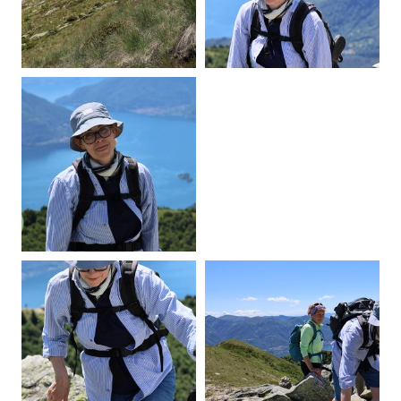
20260605123526-00.jpg
20260605124738-00.jpg
20260605125619-00.jpg
20260605130359-00.jpg