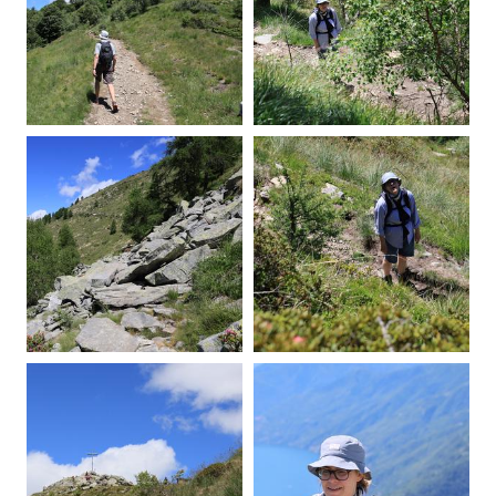
20260605120522-00.jpg
20260605120534-00a.jpg
20260605122009-00.jpg
20260605123250-00.jpg