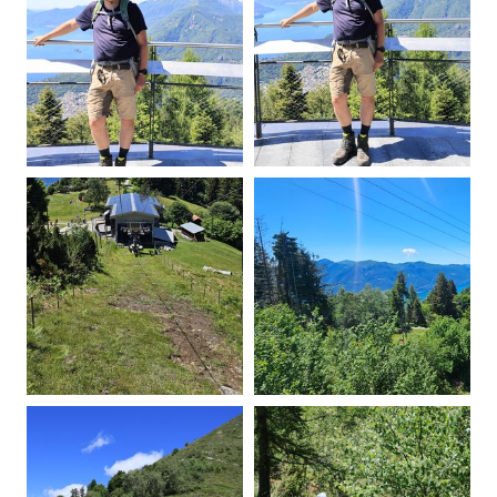
20260605114955-00.jpg
20260605115210-00.jpg
20260605115213-00.jpg
20260605115217-00.jpg