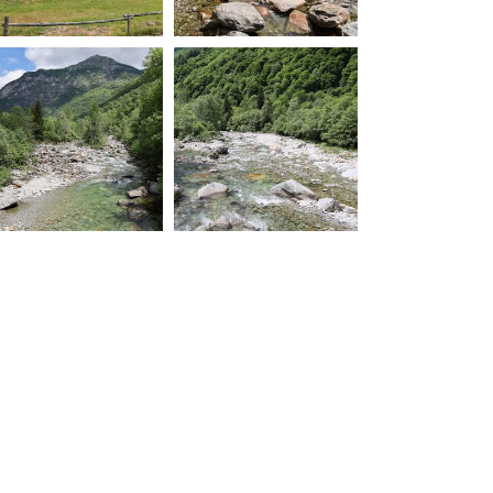
20260603115425-00.jpg
20260603120155-00.jpg
20260603120841-00.jpg
20260603121059-00.jpg
20260603124051-00.jpg
20260603124227-00.jpg