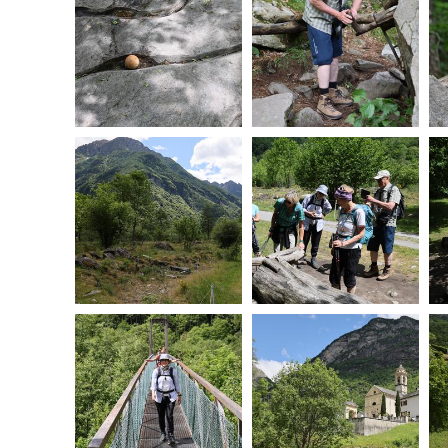
20260603110452-00.jpg
20260603110624-00.jpg
20260603113228-00.jpg
20260603113402-00.jpg