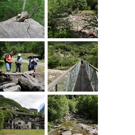
20260603110922-00.jpg
20260603113055-00.jpg
20260603113406-00.jpg
20260603113559-00.jpg