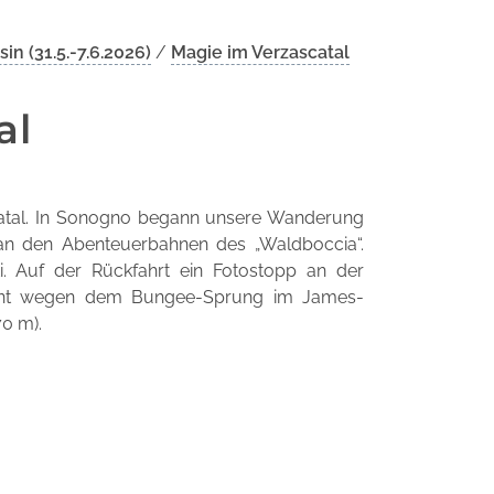
n (31.5.-7.6.2026)
/
Magie im Verzascatal
al
catal. In Sonogno begann unsere Wanderung
 an den Abenteuerbahnen des „Waldboccia“.
ti. Auf der Rückfahrt ein Fotostopp an der
annt wegen dem Bungee-Sprung im James-
70 m).