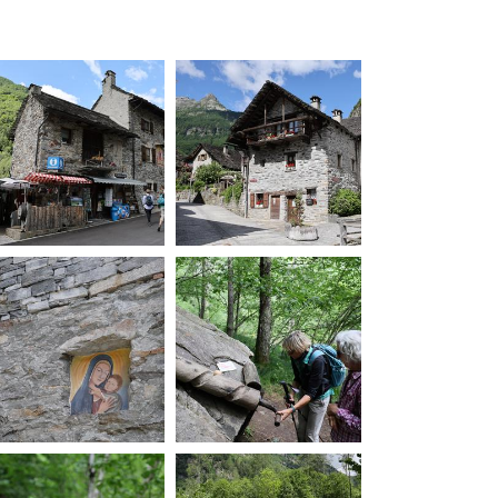
20260603105625-00.jpg
20260603105855-00.jpg