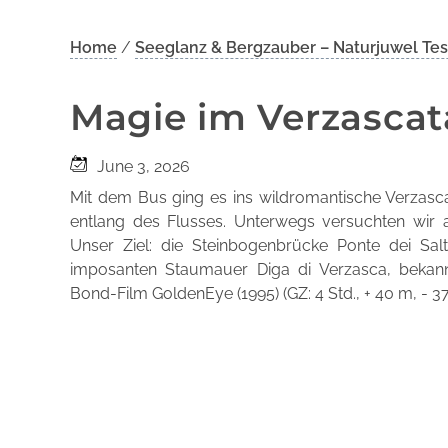
Home
/
Seeglanz & Bergzauber – Naturjuwel Tessi
Magie im Verzascat
June 3, 2026
Mit dem Bus ging es ins wildromantische Verzas
entlang des Flusses. Unterwegs versuchten wir
Unser Ziel: die Steinbogenbrücke Ponte dei Sal
imposanten Staumauer Diga di Verzasca, bek
Bond-Film GoldenEye (1995) (GZ: 4 Std., + 40 m, - 3