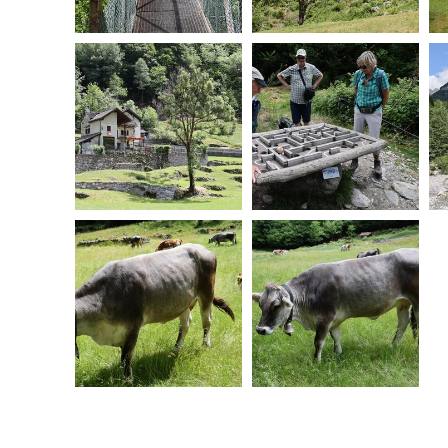
20260603115218-00.jpg
20260603115355-00.jpg
20260603120322-00.jpg
20260603120418-00.jpg
20260603121330-00.jpg
20260603121806-00.jpg