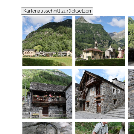
Kartenausschnitt zurücksetzen
20260603105041-00.jpg
20260603105103-00.jpg