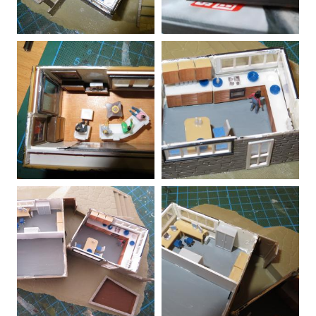
20170218085606-00.jpg
20170219152636-00.jpg
20170221221423-00.jpg
20170225132908-00.jpg