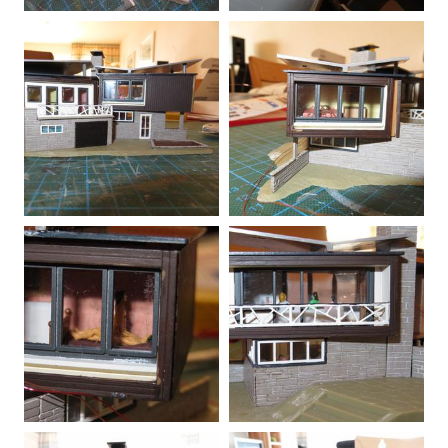
20170225135603-00.jpg
20170225135620-00.jpg
20170225140851-00.jpg
20170225140910-00.jpg