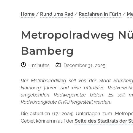
Home
/
Rund ums Rad
/
Radfahren in Fürth
/
Me
Metropolradweg Nü
Bamberg
1 minutes
December 31, 2025
Der Metropolradweg soll von der Stadt Bamber
Nürnberg führen und eine attraktive Radverkehrsi
umgebenden Radwegenetze bilden. Es soll mö
Radvorrangroute (RVR) hergestellt werden.
Die aktuellen (17.1.2024) Unterlagen zum Metr
Gebiet können in auf der
Seite des Stadtrats der S