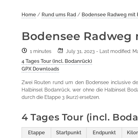
Home
/
Rund ums Rad
/
Bodensee Radweg mit R
Bodensee Radweg m
1 minutes
July 31, 2023
- Last modified: M
4 Tages Tour (incl. Bodanrück)
GPX Downloads
Zwei Routen rund um den Bodensee inclusive dem 
Halbinsel Bodanrück, wer ohne die Halbinsel Bo
durch die Etappe 3 (kurz) ersetzen.
4 Tages Tour (incl. Bod
Etappe
Startpunkt
Endpunkt
Kilo