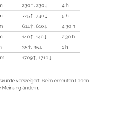
m
230↑, 230↓
4 h
m
725↑, 730↓
5 h
km
614↑, 610↓
4:30 h
m
140↑, 140↓
2:30 h
m
35↑, 35↓
1 h
km
1709↑, 1710↓
wurde verweigert. Beim erneuten Laden
re Meinung ändern.