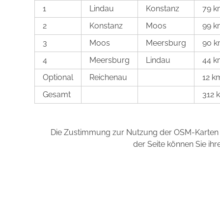
1
Lindau
Konstanz
79 k
2
Konstanz
Moos
99 k
3
Moos
Meersburg
90 
4
Meersburg
Lindau
44 k
Optional
Reichenau
12 k
Gesamt
312 
Die Zustimmung zur Nutzung der OSM-Karten 
der Seite können Sie ih