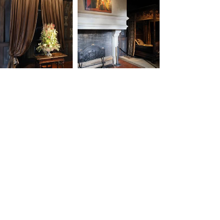
20250908093134-00
20250908094217-00
20250908094701-00
20250908094731-00