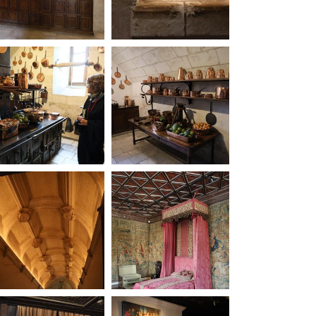
20250908085046-00
20250908085135-00
20250908092221-00
20250908092240-00
20250908092740-00
20250908092800-00