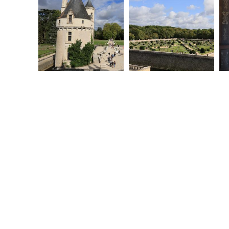
20250908092806-00
20250908092832-00
20250908094258-00
20250908094314-00