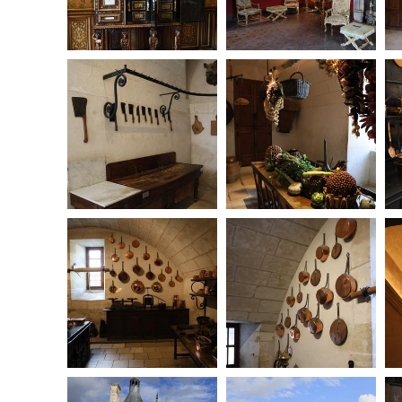
20250908084334-00
20250908084420-00
20250908090013-00
20250908090336-00
20250908092312-00
20250908092411-00