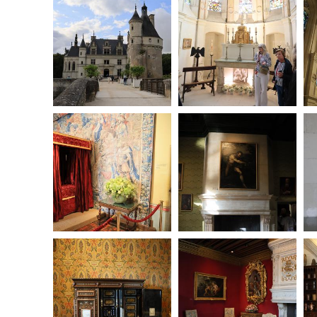
20250908081346-00
20250908081929-00
20250908082746-00
20250908083400-00