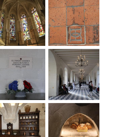
20250908082015-00
20250908082537-00
20250908083820-00
20250908084219-00