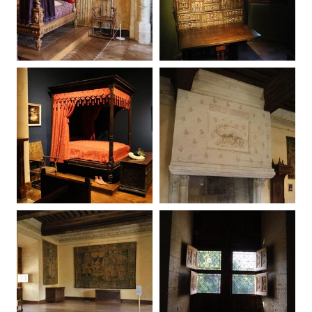
20250907104729-00
20250907105236-00
20250907105606-00
20250907110013-00