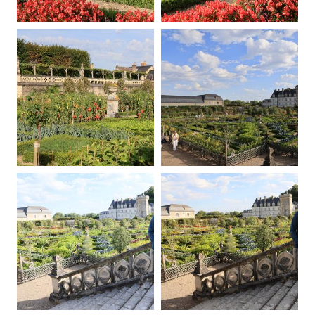
20250907082651-00
20250907084337-00
20250907084740-00
20250907084931-00
20250907085326-00
20250907085540-00