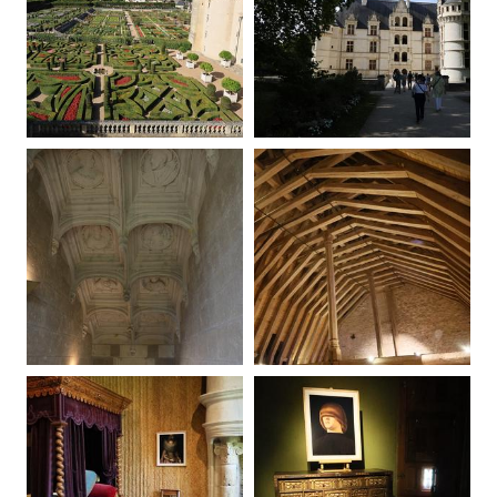
20250907092508-00
20250907092811-00
20250907093750-00
20250907103624-00