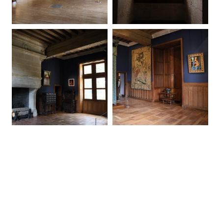
20250907110318-00
20250907110454-00
20250907110509-00
20250907110833-00
20250907111149-00
20250907111227-00