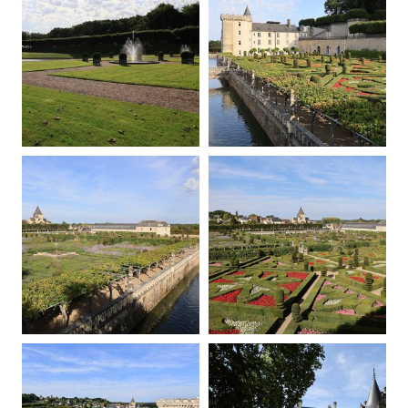
20250907091459-00
20250907091928-00
20250907092218-00
20250907092430-00